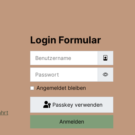
Login Formular
Benutzername
Passwort
Passwort a
Angemeldet bleiben
Passkey verwenden
hrt
Anmelden