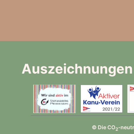
Auszeichnungen
© Die CO
-neut
2