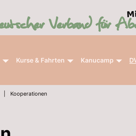
r
Kurse & Fahrten
Kanucamp
D
Kooperationen
en