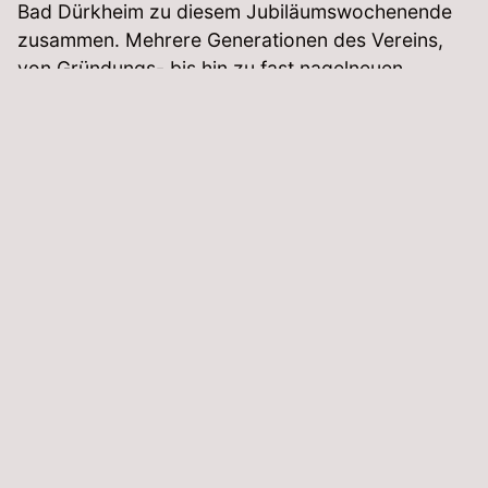
Bad Dürkheim zu diesem Jubiläumswochenende
zusammen. Mehrere Generationen des Vereins,
von Gründungs- bis hin zu fast nagelneuen
Mitgliedern scheuten die Mühen nicht, diese
Reise, zum Teil sogar von weit entfernten Teilen
Deutschlands, zu diesem Treffen anzutreten...
weiter lesen
▲